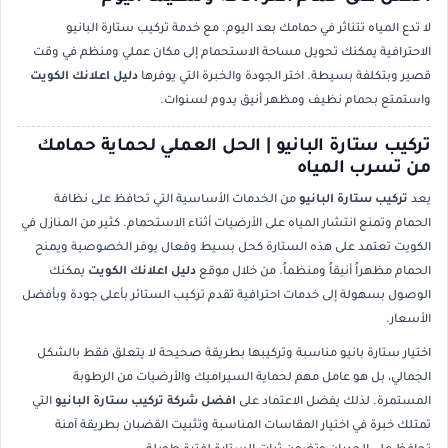
لا تدع المياه تتناثر في حمامك بعد اليوم. مع خدمة تركيب ستارة البانيو
الاحترافية يمكنك تحويل مساحة الاستحمام إلى مكان عملي ومنظم في وقت
قصير وبتكلفة بسيطة. اختر الجودة والخبرة التي يوفرها
دليل اعلانك الكويت
واستمتع بحمام نظيف ومظهر أنيق يدوم لسنوات.
تركيب ستارة البانيو | الحل العملي لحماية حمامك
من تسرب المياه
يعد
تركيب ستارة البانيو
من الخدمات الأساسية التي تحافظ على نظافة
الحمام وتمنع انتشار المياه على الأرضيات أثناء الاستحمام. كثير من المنازل في
الكويت تعتمد على هذه الستارة كحل بسيط وفعال يوفر الخصوصية ويمنح
الحمام مظهراً أنيقاً ومنظماً. من خلال موقع
دليل اعلانك الكويت
يمكنك
الوصول بسهولة إلى خدمات احترافية تقدم تركيب الستائر بأعلى جودة وبأفضل
الأسعار.
اختيار ستارة بانيو مناسبة وتركيبها بطريقة صحيحة لا يتعلق فقط بالشكل
الجمالي، بل هو عامل مهم لحماية السيراميك والأرضيات من الرطوبة
المستمرة. لذلك يفضل الاعتماد على
افضل شركة تركيب ستارة البانيو
التي
تمتلك خبرة في اختيار المقاسات المناسبة وتثبيت القضبان بطريقة آمنة