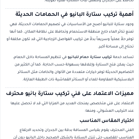
تحافظ على الجدران وتضمن ثبات الستارة لفترة طويلة.
أهمية تركيب ستارة البانيو في الحمامات الحديثة
وجود ستارة للبانيو أصبح من الأساسيات في تصميم الحمامات الحديثة، فهي
تمنع تناثر الماء خارج منطقة الاستحمام وتحافظ على نظافة المكان. كما أنها
توفر حلاً عملياً وسريعاً بدلاً من تركيب الفواصل الزجاجية التي قد تكون مكلفة أو
تحتاج إلى مساحة أكبر.
تساعد خدمة
تركيب ستارة حمام للبانيو
في تنظيم المساحة داخل الحمام،
حيث يمكن فتح الستارة وإغلاقها بسهولة حسب الحاجة. كما أن الكثير من
التصاميم الحديثة توفر خيارات متعددة من الألوان والخامات مثل الستائر
البلاستيكية المقاومة للماء أو الستائر القماشية ذات الطبقة العازلة.
مميزات الاعتماد على فني تركيب ستارة بانيو محترف
الاعتماد على فني متخصص يمنحك العديد من المزايا التي قد لا تحصل عليها
عند التركيب العشوائي، ومنها:
اختيار المقاس المناسب
الفني المحترف يقوم بقياس المسافة بدقة بين الجدران وتحديد الارتفاع
المناسب للقضيب حتى تنزل الستارة بالشكل الصحيح داخل البانيو دون أن