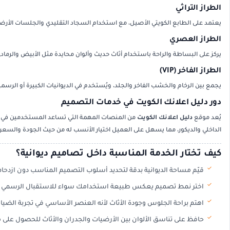
الطراز التراثي
يعتمد على الطابع الكويتي الأصيل، مع استخدام السجاد التقليدي والجلسات الأرضي
الطراز العصري
يركز على البساطة والراحة باستخدام أثاث حديث وألوان محايدة مثل الأبيض والرمادي، مع إضا
الطراز الفاخر (VIP)
يجمع بين الرخام والخشب الفاخر والجلد، ويُستخدم في الديوانيات الكبيرة أو الر
دور دليل اعلانك الكويت في خدمات التصميم
يُعد موقع
دليل اعلانك الكويت
من المنصات المهمة التي تساعد المستخدمين في
الداخلي والديكور، مما يسهل على العميل اختيار الأنسب له من حيث الجودة والسعر
كيف تختار الخدمة المناسبة داخل تصاميم ديوانية؟
قيّم مساحة الديوانية بدقة لتحديد أسلوب التصميم المناسب دون ازدحام أ
اختر نمط تصميم يعكس طبيعة استخدامك سواء للاستقبال الرسمي أو ا
اهتم براحة الجلوس وجودة الأثاث لأنه العنصر الأساسي في تجربة الضيافة
حافظ على تناسق الألوان بين الأرضيات والجدران والأثاث للحصول على 