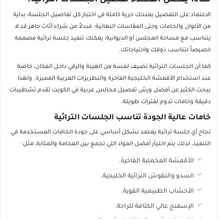
لماذا يفضل العملاء تفصيل الجلسات التراثية؟
الاعتماد على التفصيل يمنحك حرية كاملة في اختيار كل تفاصيل الجلسة، بداية
من الألوان والخامات وحتى المقاسات النهائية. فبدلاً من شراء أثاث جاهز قد لا
يتناسب مع مساحة المجلس أو الديوانية، يمكنك تنفيذ جلسة تراثية مصممة
خصيصاً لتناسب ذوقك واحتياجاتك.
كما أن الجلسات التراثية تضيف لمسة من الهيبة والرقي داخل المكان، خاصة
عند استخدام الأقمشة الخليجية الفاخرة والتطريزات العربية المميزة. ولهذا
يبحث الكثير عن أفضل ورش تفصيل مجالس عربية في الكويت تقدم تشطيبات
دقيقة وخامات تدوم لفترات طويلة.
خامات عالية الجودة تناسب الجلسات التراثية
نجاح أي جلسة تراثية يعتمد بشكل أساسي على جودة الخامات المستخدمة في
التنفيذ، لذلك يتم اختيار أفضل المواد التي تجمع بين الفخامة والمتانة، مثل:
الأقمشة المخملية الفاخرة.
السدو والنقوش التراثية الخليجية.
الأخشاب الطبيعية القوية.
الإسفنج عالي الكثافة للراحة.