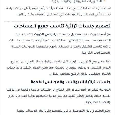
التطريزات العربية والزخارف اليدوية.
استخدام هذه الخامات يمنح الجلسة مظهراً فاخراً مع توفير أعلى درجات الراحة،
خصوصاً في المجالس والديوانيات التي تستقبل الضيوف بشكل دائم.
تصميم جلسات تراثية تناسب جميع المساحات
من أهم مميزات خدمة
تفصيل جلسات تراثية في الكويت
إمكانية تنفيذ
التصميم حسب مساحة المكان مهما كانت صغيرة أو كبيرة. فهناك جلسات
تراثية تناسب الشقق والمنازل الحديثة، وأخرى مخصصة للديوانيات الكبيرة
والاستراحات الخارجية.
كما يمكن دمج أكثر من أسلوب داخل التصميم الواحد، مثل المزج بين الطابع
البدوي الخليجي والديكور العصري الحديث، مما يمنح المكان شكلاً فريداً يجذب
الانتباه ويعكس الذوق الرفيع لصاحب المنزل.
جلسات تراثية للديوانيات والمجالس الفخمة
الديوانية تعتبر من أهم الأماكن التي تحتاج إلى جلسات مريحة وفخمة في الوقت
نفسه، لذلك يفضل الكثير تنفيذ مجالس عربية بتصاميم تراثية تعبر عن الكرم
والأصالة الخليجية.
ويتم الاهتمام بأدق التفاصيل داخل التصميم مثل ألوان الوسائد، نوعية