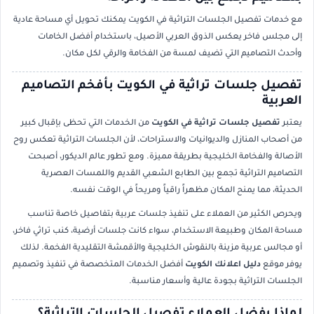
مع خدمات تفصيل الجلسات التراثية في الكويت يمكنك تحويل أي مساحة عادية
إلى مجلس فاخر يعكس الذوق العربي الأصيل، باستخدام أفضل الخامات
وأحدث التصاميم التي تضيف لمسة من الفخامة والرقي لكل مكان.
تفصيل جلسات تراثية في الكويت بأفخم التصاميم
العربية
يعتبر
تفصيل جلسات تراثية في الكويت
من الخدمات التي تحظى بإقبال كبير
من أصحاب المنازل والديوانيات والاستراحات، لأن الجلسات التراثية تعكس روح
الأصالة والفخامة الخليجية بطريقة مميزة. ومع تطور عالم الديكور، أصبحت
التصاميم التراثية تجمع بين الطابع الشعبي القديم واللمسات العصرية
الحديثة، مما يمنح المكان مظهراً راقياً ومريحاً في الوقت نفسه.
ويحرص الكثير من العملاء على تنفيذ جلسات عربية بتفاصيل خاصة تناسب
مساحة المكان وطبيعة الاستخدام، سواء كانت جلسات أرضية، كنب تراثي فاخر،
أو مجالس عربية مزينة بالنقوش الخليجية والأقمشة التقليدية الفخمة. لذلك
يوفر موقع
دليل اعلانك الكويت
أفضل الخدمات المتخصصة في تنفيذ وتصميم
الجلسات التراثية بجودة عالية وأسعار مناسبة.