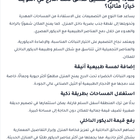
لماذا يعتبر تنسيق حدائق تحت الدرج في الكويت
خيارًا مثاليًا؟
يساعد هذا النوع من التصميمات على الاستفادة من المساحات المهدرة
وتحويلها إلى نقطة جذب بصرية داخل المنزل. كما يمنح المكان شعورًا بالراحة
والهدوء من خلال دمج العناصر الطبيعية مع الديكور العصري.
ويعتمد نجاح التصميم على اختيار النباتات المناسبة، والإضاءة الديكورية،
والعناصر التجميلية التي تتناسق مع شكل السلم وطبيعة الديكور الداخلي
للمكان.
إضافة لمسة طبيعية أنيقة
وجود النباتات الخضراء تحت الدرج يمنح المنزل مظهرًا أكثر حيوية وجمالًا، خاصة
عند دمجها مع الأحجار الطبيعية أو الثيل الصناعي عالي الجودة.
استغلال المساحات بطريقة ذكية
بدلًا من ترك المنطقة أسفل السلم فارغة، يمكن استثمارها في تصميم حديقة
صغيرة تضيف قيمة جمالية للمكان دون الحاجة إلى مساحة كبيرة.
رفع قيمة الديكور الداخلي
تساهم الحدائق الداخلية في تعزيز فخامة المنزل وإبراز التفاصيل المعمارية
بشكل أكثر جاذبية، مما يجعلها من أكثر عناصر الديكور طلبًا في المنازل الحديثة.