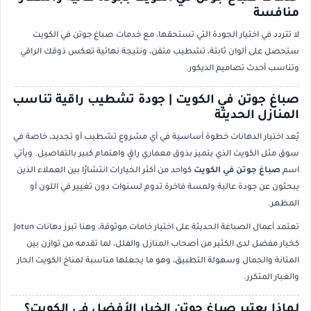
منافسة
لا تتردد في اختيار الجودة التي تستحقها، مع خدمات صباغ جوتن في الكويت
ستحصل على ألوان ثابتة، تشطيب متقن، ونتيجة نهائية تعكس ذوقك الراقي
وتناسب أحدث تصاميم الديكور.
صباغ جوتن في الكويت | جودة تشطيب راقية تناسب
المنازل الحديثة
يُعد اختيار الدهانات خطوة أساسية في أي مشروع تشطيب أو تجديد، خاصة في
سوق مثل الكويت الذي يتميز بذوق معماري راقٍ واهتمام كبير بالتفاصيل. ويأتي
اسم
صباغ جوتن في الكويت
كواحد من أكثر الخيارات انتشارًا بين العملاء الذين
يبحثون عن جودة عالية ولمسة فاخرة تدوم لسنوات دون تغيير في اللون أو
المظهر.
تعتمد أعمال الصباغة الحديثة على اختيار خامات موثوقة، وهنا تبرز دهانات
Jotun
كخيار مفضل لدى الكثير من أصحاب المنازل والفلل، لما تقدمه من توازن بين
المتانة والجمال وسهولة التطبيق، وهو ما يجعلها مناسبة لمناخ الكويت الحار
والغبار المتكرر.
لماذا يعتبر صباغ جوتن الخيار الأفضل في الكويت؟