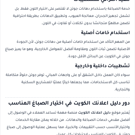
تنفيذ احترافي للتشطيبات
خدمة الصباغة باستخدام دهانات جوتن لا تقتصر على اختيار اللون فقط، بل
تشمل تجهيز الجدران، معالجة العيوب، وتطبيق الدهانات بطريقة احترافية
تضمن مظهرًا متجانسًا بدون تكتلات أو تفاوت في اللون.
استخدام خامات أصلية
من المهم التأكد من استخدام خامات أصلية من دهانات جوتن، لأن الجودة
الأصلية تضمن ثبات اللون ومقاومة أفضل للعوامل الخارجية، وهو ما يميز صباغ
جوتن في الكويت عن البدائل الأقل جودة.
تشطيبات داخلية وخارجية
سواء كان العمل داخل الشقق أو على واجهات المباني، توفر جوتن حلولاً متكاملة
تناسب كل الاستخدامات، مما يجعلها خيارًا عمليًا للمشاريع السكنية
والتجارية.
دور دليل اعلانك الكويت في اختيار الصباغ المناسب
يُعتبر موقع
دليل اعلانك الكويت
منصة مهمة تساعد العملاء في الوصول إلى
أفضل مقدمي خدمات الصباغة والدهانات. من خلاله يمكن مقارنة الخدمات
واختيار الأنسب حسب التقييمات والخبرة، مما يسهل عملية الوصول إلى صباغ
جوتن في الكويت المناسب لاحتياجات كل عميل.