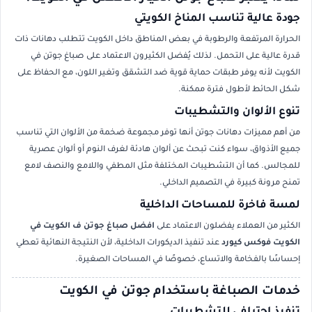
جودة عالية تناسب المناخ الكويتي
الحرارة المرتفعة والرطوبة في بعض المناطق داخل الكويت تتطلب دهانات ذات
قدرة عالية على التحمل. لذلك يُفضل الكثيرون الاعتماد على صباغ جوتن في
الكويت لأنه يوفر طبقات حماية قوية ضد التشقق وتغير اللون، مع الحفاظ على
شكل الحائط لأطول فترة ممكنة.
تنوع الألوان والتشطيبات
من أهم مميزات دهانات جوتن أنها توفر مجموعة ضخمة من الألوان التي تناسب
جميع الأذواق، سواء كنت تبحث عن ألوان هادئة لغرف النوم أو ألوان عصرية
للمجالس. كما أن التشطيبات المختلفة مثل المطفي واللامع والنصف لامع
تمنح مرونة كبيرة في التصميم الداخلي.
لمسة فاخرة للمساحات الداخلية
الكثير من العملاء يفضلون الاعتماد على
افضل صباغ جوتن ف الكويت في
الكويت فوكس كيورد
عند تنفيذ الديكورات الداخلية، لأن النتيجة النهائية تعطي
إحساسًا بالفخامة والاتساع، خصوصًا في المساحات الصغيرة.
خدمات الصباغة باستخدام جوتن في الكويت