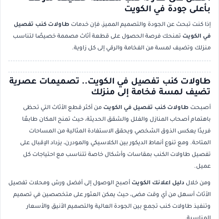
بأعلى جودة في الكويت
إذا كنت تبحث عن الجودة والتصميم المميز، فإن خدمات
طاولات كنب تفصيل
في الكويت
تمنحك فرصة الحصول على قطعة أثاث مصممة خصيصًا لتناسب
منزلك وتضيف لمسة من الفخامة والرقي إلى كل زاوية.
طاولات كنب تفصيل في الكويت.. تصميمات عصرية
تضيف لمسة فخامة إلى منزلك
أصبحت
طاولات كنب تفصيل في الكويت
من أكثر قطع الأثاث التي تحظى
باهتمام أصحاب المنازل والفلل والشقق الحديثة، حيث تمنح المكان طابعًا
فريدًا يعكس الذوق الشخصي ويحقق الاستفادة المثالية من المساحات
المتاحة. ومع تنوع أنماط الديكور بين الكلاسيكي والمودرن، يزداد الإقبال على
تفصيل طاولات الكنب بمقاسات وأشكال خاصة تتناسب مع احتياجات كل
عميل.
ومن خلال
دليل اعلانك الكويت
أصبح الوصول إلى أفضل ورش ومحلات تفصيل
الأثاث أسهل من أي وقت مضى، حيث يمكن العثور على متخصصين في تصميم
وتنفيذ طاولات كنب تجمع بين الجودة العالية والتصميم الأنيق والأسعار
المناسبة.