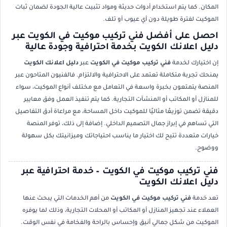
المكان. كما يتم استخدام أدوات حديثة ومواد تثبيت عالية الجودة لضمان ثبات
الموكيت لفترة طويلة دون أي عيوب أو تلف.
احصل على أفضل فني تركيب موكيت في الكويت عبر
دليل اعلانك الكويت بخدمة احترافية وجودة عالية
إن اختيارك لخدمة
فني تركيب موكيت في الكويت
عبر
دليل اعلانك الكويت
يمنحك تجربة متكاملة تعتمد على الاحترافية والالتزام. فالفنيون المتاحون عبر
المنصة يتمتعون بخبرة واسعة في التعامل مع مختلف أنواع الموكيت، سواء
للمنازل أو المكاتب أو المنشآت التجارية. كما يتم تنفيذ العمل وفق معايير
دقيقة تضمن توزيعًا مثاليًا للموكيت داخل المساحة، مع مراعاة أدق التفاصيل
التي تساهم في إبراز جمال التصميم الداخلي. إضافة إلى ذلك، توفر المنصة
خيارات متعددة تتيح لك اختيار ما يناسب احتياجاتك وميزانيتك بكل سهولة
ووضوح.
فني تركيب موكيت في الكويت – خدمة احترافية عبر
دليل اعلانك الكويت
تعد خدمة
فني تركيب موكيت في الكويت
من أهم الخدمات التي يبحث عنها
العملاء عند تجهيز المنازل أو المكاتب أو المحلات التجارية، وذلك لما يوفره
الموكيت من شكل جمالي أنيق وإحساس بالراحة والفخامة في نفس الوقت.