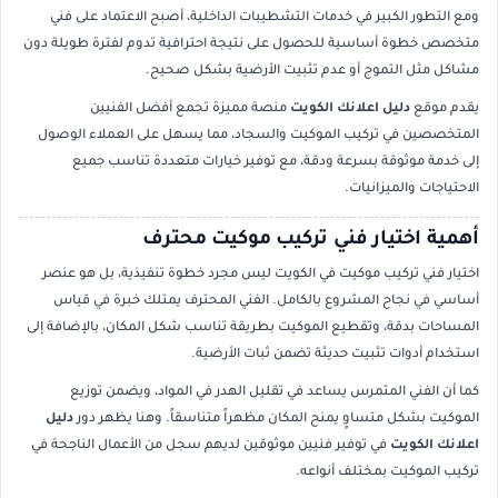
ومع التطور الكبير في خدمات التشطيبات الداخلية، أصبح الاعتماد على فني
متخصص خطوة أساسية للحصول على نتيجة احترافية تدوم لفترة طويلة دون
مشاكل مثل التموج أو عدم تثبيت الأرضية بشكل صحيح.
يقدم موقع
دليل اعلانك الكويت
منصة مميزة تجمع أفضل الفنيين
المتخصصين في تركيب الموكيت والسجاد، مما يسهل على العملاء الوصول
إلى خدمة موثوقة بسرعة ودقة، مع توفير خيارات متعددة تناسب جميع
الاحتياجات والميزانيات.
أهمية اختيار فني تركيب موكيت محترف
اختيار فني تركيب موكيت في الكويت ليس مجرد خطوة تنفيذية، بل هو عنصر
أساسي في نجاح المشروع بالكامل. الفني المحترف يمتلك خبرة في قياس
المساحات بدقة، وتقطيع الموكيت بطريقة تناسب شكل المكان، بالإضافة إلى
استخدام أدوات تثبيت حديثة تضمن ثبات الأرضية.
كما أن الفني المتمرس يساعد في تقليل الهدر في المواد، ويضمن توزيع
الموكيت بشكل متساوٍ يمنح المكان مظهراً متناسقاً. وهنا يظهر دور
دليل
اعلانك الكويت
في توفير فنيين موثوقين لديهم سجل من الأعمال الناجحة في
تركيب الموكيت بمختلف أنواعه.